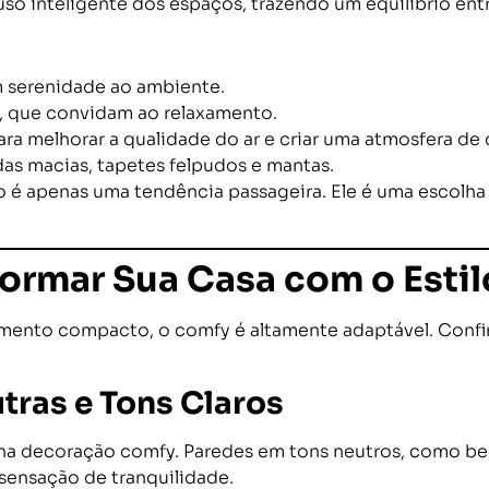
 uso inteligente dos espaços, trazendo um equilíbrio ent
m serenidade ao ambiente.
, que convidam ao relaxamento.
ara melhorar a qualidade do ar e criar uma atmosfera de 
as macias, tapetes felpudos e mantas.
o é apenas uma tendência passageira. Ele é uma escolh
formar Sua Casa com o Esti
ento compacto, o comfy é altamente adaptável. Confira
tras e Tons Claros
a decoração comfy. Paredes em tons neutros, como bege
ensação de tranquilidade.