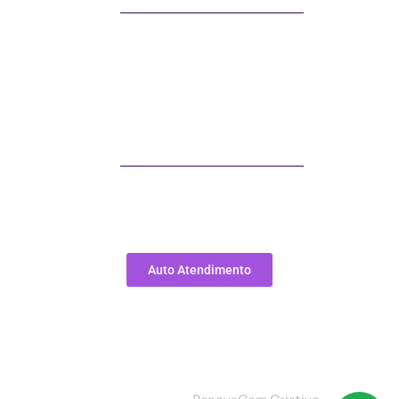
Segunda a Quinta das 8h às 18h
Sexta das 8h às 17h
Telefone
Telefone: (41) 3797-7070
E-mail: sac@soluzi.com.br
Auto Atendimento
Soluzi Credi Ltda.
CNPJ – 34.436.995/0001-50
Todos os Direitos Reservados.