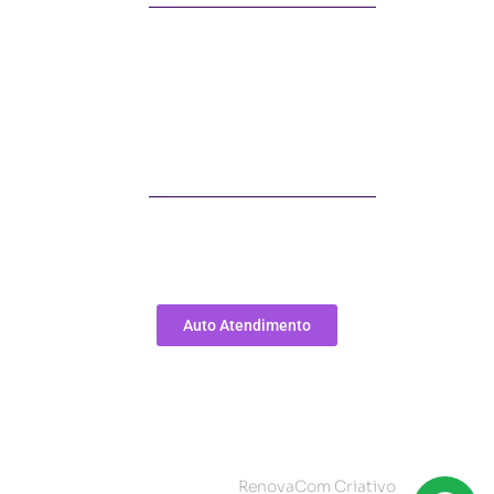
Segunda a Quinta das 8h às 18h
Sexta das 8h às 17h
Telefone
Telefone: (41) 3797-7070
E-mail: sac@soluzi.com.br
Auto Atendimento
Soluzi Credi Ltda.
CNPJ – 34.436.995/0001-50
Todos os Direitos Reservados.
Desenvolvido por
RenovaCom Criativo