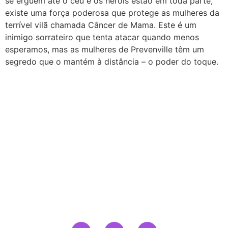
se erguem até o céu e os heróis estão em toda parte,
existe uma força poderosa que protege as mulheres da
terrível vilã chamada Câncer de Mama. Este é um
inimigo sorrateiro que tenta atacar quando menos
esperamos, mas as mulheres de Prevenville têm um
segredo que o mantém à distância – o poder do toque.
Não precisa mais passar por constrangimentos pedindo
favores aos amigos ou familiares para serem seus
fiadores.
somos a SOLUZI, a garantia locatícia que vai revolucionar a
forma como você aluga um imóvel.