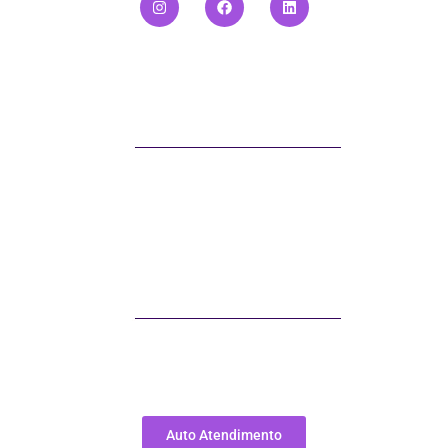
Política de Privacidade
Horário de atendimento
Segunda a Quinta das 8h às 18h
Sexta das 8h às 17h
Telefone
Telefone: (41) 3797-7070
E-mail: sac@soluzi.com.br
Auto Atendimento