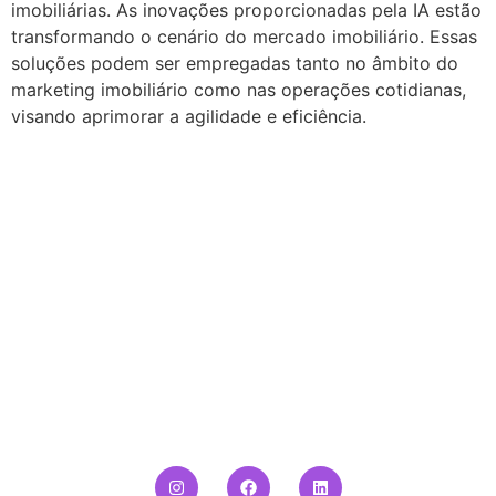
imobiliárias. As inovações proporcionadas pela IA estão
transformando o cenário do mercado imobiliário. Essas
soluções podem ser empregadas tanto no âmbito do
marketing imobiliário como nas operações cotidianas,
visando aprimorar a agilidade e eficiência.
Não precisa mais passar por constrangimentos pedindo
favores aos amigos ou familiares para serem seus
fiadores.
somos a SOLUZI, a garantia locatícia que vai revolucionar a
forma como você aluga um imóvel.